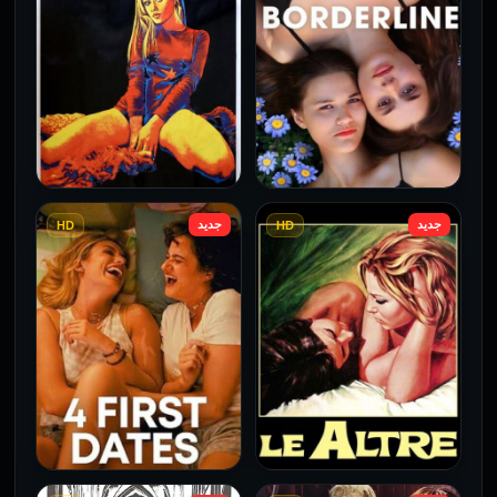
جديد
جديد
HD
HD
فيلم Borderline مترجم
فيلم Monika مترجم للكبار
للكبار فقط
فقط
2026
2026