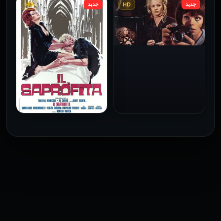
جديد
جديد
HD
HD
فيلم Le altre مترجم للكبار
فيلم 4 First Dates مترجم
فقط
للكبار فقط
2026
2026
فيلم Baba Yaga مترجم
للكبار فقط
1973
فيلم The Profiteer مترجم
للكبار فقط
2026