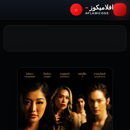
افلاميكوز
⌕
AFLAMICOSE