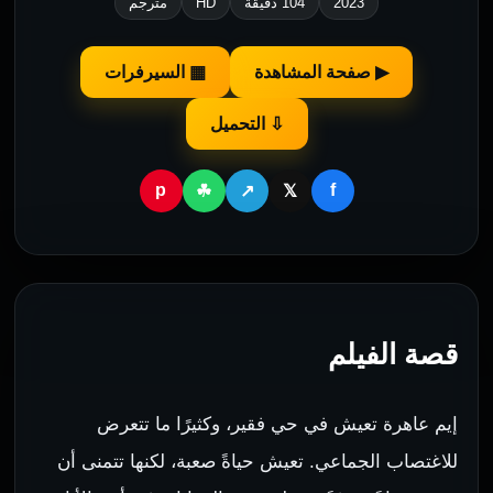
2023
104 دقيقة
HD
مترجم
▶ صفحة المشاهدة
▦ السيرفرات
⇩ التحميل
p
f
☘
↗
𝕏
قصة الفيلم
إيم عاهرة تعيش في حي فقير، وكثيرًا ما تتعرض
للاغتصاب الجماعي. تعيش حياةً صعبة، لكنها تتمنى أن