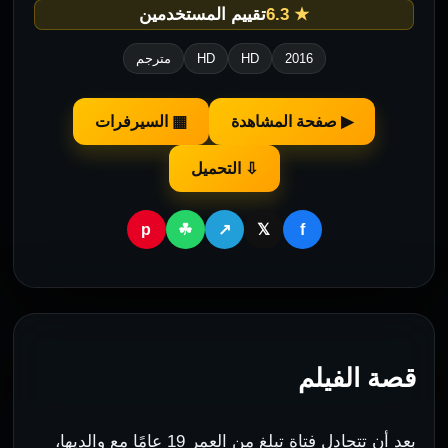
★ 6.3
تقييم المستخدمين
2016
HD
HD
مترجم
▶ صفحة المشاهدة
▦ السيرفرات
⇩ التحميل
p
f
☘
↗
𝕏
قصة الفيلم
بعد أن تتجادل فتاة تبلغ من العمر 19 عامًا مع والديها،