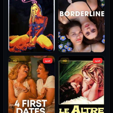
جديد
جديد
HD
HD
فيلم Borderline مترجم
فيلم Monika مترجم للكبار
للكبار فقط
فقط
2026
2026