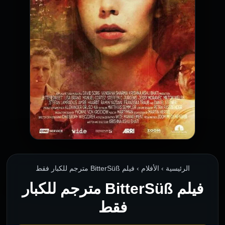
الرئيسية › الأفلام › فيلم BitterSüß مترجم للكبار فقط
فيلم BitterSüß مترجم للكبار
فقط