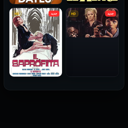
جديد
جديد
HD
HD
فيلم Le altre مترجم للكبار
فيلم 4 First Dates مترجم
فقط
للكبار فقط
2026
2026
فيلم Baba Yaga مترجم
للكبار فقط
1973
فيلم The Profiteer مترجم
للكبار فقط
2026