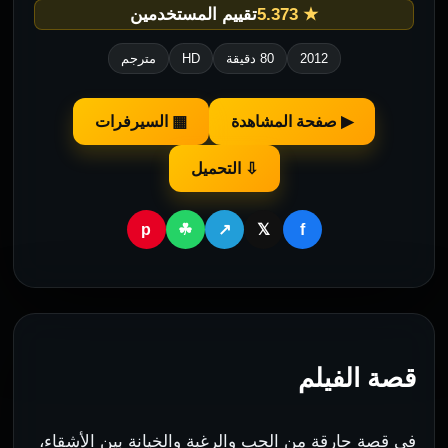
★ 5.373
تقييم المستخدمين
2012
80 دقيقة
HD
مترجم
▶ صفحة المشاهدة
▦ السيرفرات
⇩ التحميل
p
f
☘
↗
𝕏
قصة الفيلم
في قصة حارقة من الحب والرغبة والخيانة بين الأشقاء،