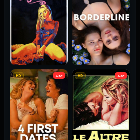
جديد
جديد
HD
HD
فيلم Borderline مترجم
فيلم Monika مترجم للكبار
للكبار فقط
فقط
2026
2026