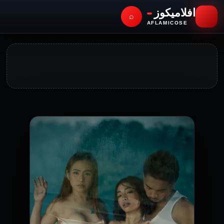
افلاميكوز
⌕
AFLAMICOSE