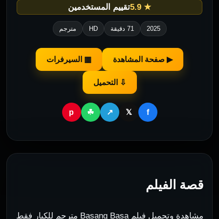
★ 5.9
تقييم المستخدمين
2025
71 دقيقة
HD
مترجم
▶ صفحة المشاهدة
▦ السيرفرات
⇩ التحميل
p
f
☘
↗
𝕏
قصة الفيلم
مشاهدة وتحميل فيلم Basang Basa مترجم للكبار فقط