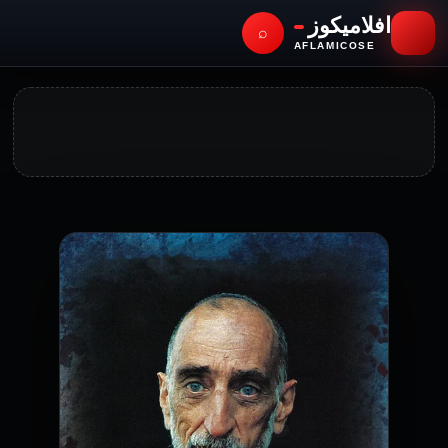
افلاميكوز
⌕
AFLAMICOSE