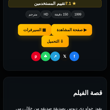
★ 7.1
تقييم المستخدمين
1999
150 دقيقة
HD
مترجم
▶ صفحة المشاهدة
▦ السيرفرات
⇩ التحميل
p
f
☘
↗
𝕏
قصة الفيلم
يفوز جواو دي ديوس بصديقة صديقه من خلال رمي