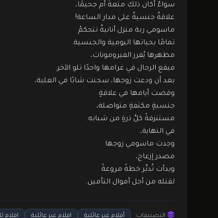
سواءٌ أكان ذلك متعةً أم جحيمًا،
علاقةٌ جنسيةٌ على مدار الساعة!
ماسومي ربة منزل أنانيةٌ تتحكمُ
تمامًا بحياتها اليومية والجنسية.
مظهرها يُفرز الفيرومونات،
فيقع الرجال في غرامها واحدًا تلو الآخر.
بعد أن ودعت زوجها، سجنت شابًا في العلية،
وقضت أيامها في علاقةٍ
جنسيةٍ مكثفةٍ متواصلة،
مستنزفةً كلَّ ذرةٍ من شبابه.
في النهاية،
وجدت ماسومي زوجها
مصدر إزعاج،
وبدأت تُدبِّر خطةً مروعةً
لقتله من أجل أموال التأمين.
التصنيفات:
أفلام غير عائلية
افلام غير عائلية
افلام ل