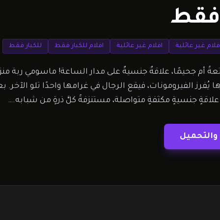
 فقط
فلام غير عائلية
افلام غير عائلية
افلام للكبار فقط
للكبار فقط
ةً أم جحيمًا، علاقةٌ جنسيةٌ على مدار الساعة! ماسومي ربة منزل أ
يُفرز الفيرومونات، فيقع الرجال في غرامها واحدًا تلو الآخر. 
اقةٍ جنسيةٍ مكثفةٍ متواصلة، مستنزفةً كلَّ ذرةٍ من شبابه.…
والتحميل