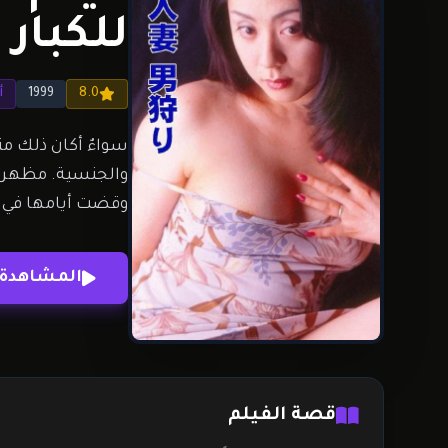
للكبار
8.0
1999
أ
سواءٌ أكان ذلك متع
والجنسية. مظهرها 
وقضت أيامها في عل
المشاهدة 
قصة الفيلم