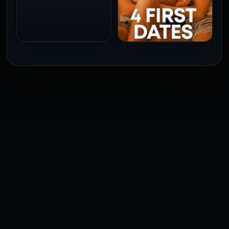
للكبار فقط
1973
فيلم 4 First Dates مترجم
للكبار فقط
2026