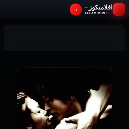
افلاميكوز
⌕
AFLAMICOSE