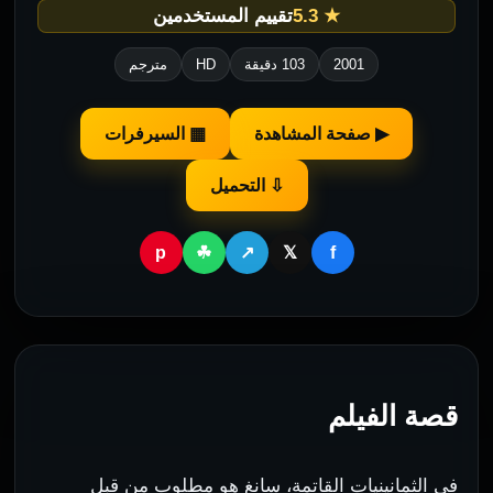
★ 5.3
تقييم المستخدمين
2001
103 دقيقة
HD
مترجم
▶ صفحة المشاهدة
▦ السيرفرات
⇩ التحميل
p
f
☘
↗
𝕏
قصة الفيلم
في الثمانينيات القاتمة، سانغ هو مطلوب من قبل