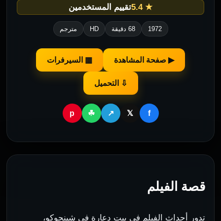
★ 5.4
تقييم المستخدمين
1972
68 دقيقة
HD
مترجم
▶ صفحة المشاهدة
▦ السيرفرات
⇩ التحميل
p
f
☘
↗
𝕏
قصة الفيلم
تدور أحداث الفيلم في بيت دعارة في شينجوكو،