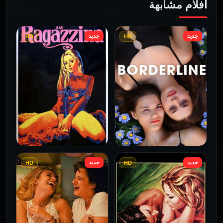
أفلام مشابهة
جديد
جديد
HD
HD
جديد
جديد
HD
HD
فيلم Borderline مترجم
فيلم Monika مترجم للكبار
للكبار فقط
فقط
2026
2026