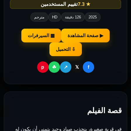
★ 7.3
تقييم المستخدمين
2025
126 دقيقة
HD
مترجم
▶ صفحة المشاهدة
▦ السيرفرات
⇩ التحميل
p
f
☘
↗
𝕏
قصة الفيلم
في قرية صغيرة، ينجذب صياد وحيد يتمنى أن يكون له