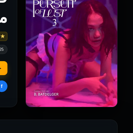
م
 3.9
25
▶
f