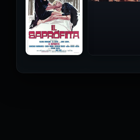
فيلم Baba Yaga مترجم
للكبار فقط
1973
فيلم The Profiteer مترجم
للكبار فقط
2026