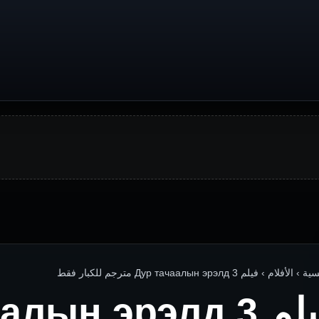
لأفلام › فيلم Дур тачаалын эрэлд 3 مترجم للكبار فقط
فيلم лын эрэлд 3