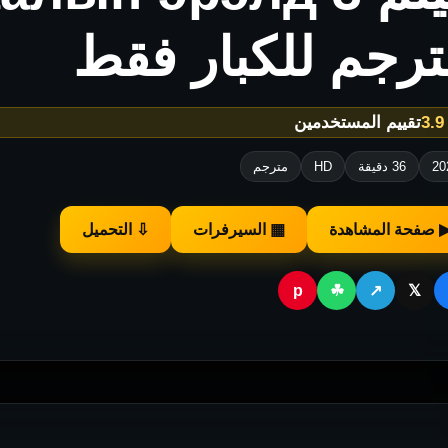
ترجم للكبار فقط
★
تقييم المستخدمين
20
36 دقيقة
HD
مترجم
 صفحة المشاهدة
▦ السيرفرات
⇩ التحميل
p
☘
↗
𝕏