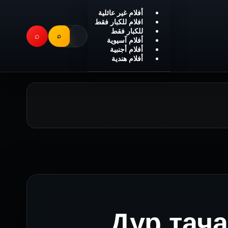
أفلام غير عائلية
افلام للكبار فقط
للكبار فقط
⌕
⌕
أفلام آسيوية
أفلام أجنبية
أفلام هندية
Дур тачаа